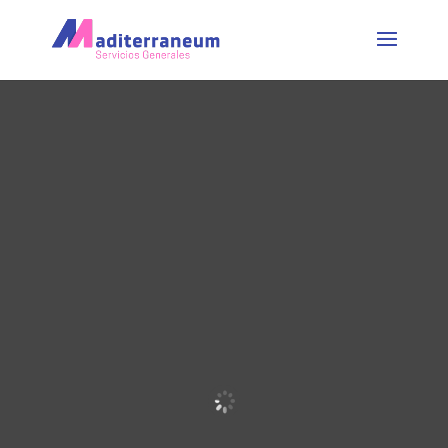
Servicios de limpieza y
mantenimiento en
Alicante
ENTENDEMOS QUE CADA CLIENTE ES
ÚNICO
Por lo que nos dedicamos a
adaptar meticulosamente
nuestros servicios para satisfacer
las necesidades específicas de
cada uno.